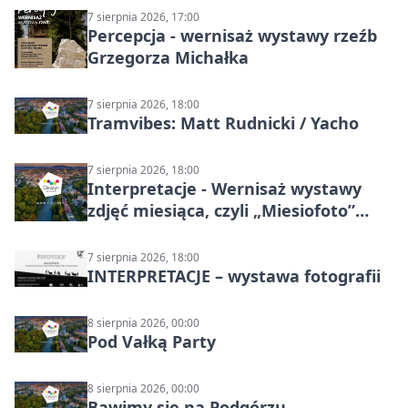
7 sierpnia 2026, 17:00
Percepcja - wernisaż wystawy rzeźb
Grzegorza Michałka
7 sierpnia 2026, 18:00
Tramvibes: Matt Rudnicki / Yacho
7 sierpnia 2026, 18:00
Interpretacje - Wernisaż wystawy
zdjęć miesiąca, czyli „Miesiofoto”
Cieszyńskiego Towarzystwa
Fotograficznego
7 sierpnia 2026, 18:00
INTERPRETACJE – wystawa fotografii
8 sierpnia 2026, 00:00
Pod Vałką Party
8 sierpnia 2026, 00:00
Bawimy się na Podgórzu