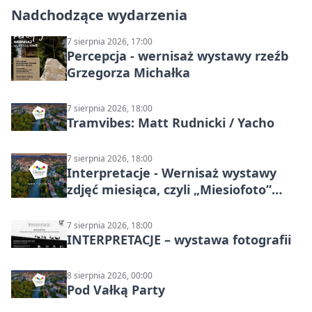
Nadchodzące wydarzenia
7 sierpnia 2026, 17:00
Percepcja - wernisaż wystawy rzeźb
Grzegorza Michałka
7 sierpnia 2026, 18:00
Tramvibes: Matt Rudnicki / Yacho
7 sierpnia 2026, 18:00
Interpretacje - Wernisaż wystawy
zdjęć miesiąca, czyli „Miesiofoto”
Cieszyńskiego Towarzystwa
Fotograficznego
7 sierpnia 2026, 18:00
INTERPRETACJE – wystawa fotografii
8 sierpnia 2026, 00:00
Pod Vałką Party