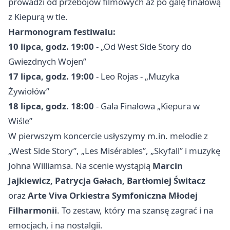
prowadzi od przebojów filmowych aż po galę finałową
z Kiepurą w tle.
Harmonogram festiwalu:
10 lipca, godz. 19:00
- „Od West Side Story do
Gwiezdnych Wojen”
17 lipca, godz. 19:00
- Leo Rojas - „Muzyka
Żywiołów”
18 lipca, godz. 18:00
- Gala Finałowa „Kiepura w
Wiśle”
W pierwszym koncercie usłyszymy m.in. melodie z
„West Side Story”, „Les Misérables”, „Skyfall” i muzykę
Johna Williamsa. Na scenie wystąpią
Marcin
Jajkiewicz, Patrycja Gałach, Bartłomiej Świtacz
oraz
Arte Viva Orkiestra Symfoniczna Młodej
Filharmonii
. To zestaw, który ma szansę zagrać i na
emocjach, i na nostalgii.