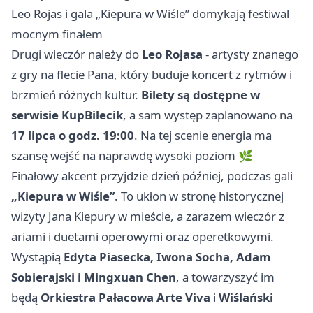
Leo Rojas i gala „Kiepura w Wiśle” domykają festiwal
mocnym finałem
Drugi wieczór należy do
Leo Rojasa
- artysty znanego
z gry na flecie Pana, który buduje koncert z rytmów i
brzmień różnych kultur.
Bilety są dostępne w
serwisie KupBilecik
, a sam występ zaplanowano na
17 lipca o godz. 19:00
. Na tej scenie energia ma
szansę wejść na naprawdę wysoki poziom 🌿
Finałowy akcent przyjdzie dzień później, podczas gali
„Kiepura w Wiśle”
. To ukłon w stronę historycznej
wizyty Jana Kiepury w mieście, a zarazem wieczór z
ariami i duetami operowymi oraz operetkowymi.
Wystąpią
Edyta Piasecka, Iwona Socha, Adam
Sobierajski i Mingxuan Chen
, a towarzyszyć im
będą
Orkiestra Pałacowa Arte Viva
i
Wiślański