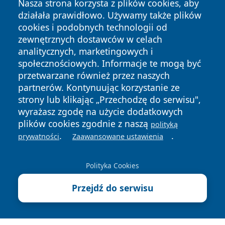
Nasza strona korzysta z plików cookies, aby
działała prawidłowo. Używamy także plików
cookies i podobnych technologii od
zewnętrznych dostawców w celach
analitycznych, marketingowych i
społecznościowych. Informacje te mogą być
przetwarzane również przez naszych
partnerów. Kontynuując korzystanie ze
strony lub klikając „Przechodzę do serwisu",
wyrażasz zgodę na użycie dodatkowych
plików cookies zgodnie z naszą
polityką
Copyright © 2026 cieszynonline.pl Wszystkie prawa
.
.
prywatności
Zaawansowane ustawienia
zastrzeżone.
Polityka Cookies
Polityka
Polityka
News
Autorzy
Przejdź do serwisu
Prywatności
Cookies