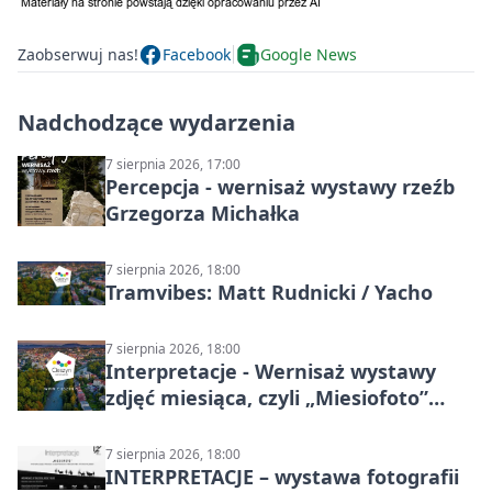
Zaobserwuj nas!
Facebook
Google News
Nadchodzące wydarzenia
7 sierpnia 2026, 17:00
Percepcja - wernisaż wystawy rzeźb
Grzegorza Michałka
7 sierpnia 2026, 18:00
Tramvibes: Matt Rudnicki / Yacho
7 sierpnia 2026, 18:00
Interpretacje - Wernisaż wystawy
zdjęć miesiąca, czyli „Miesiofoto”
Cieszyńskiego Towarzystwa
Fotograficznego
7 sierpnia 2026, 18:00
INTERPRETACJE – wystawa fotografii