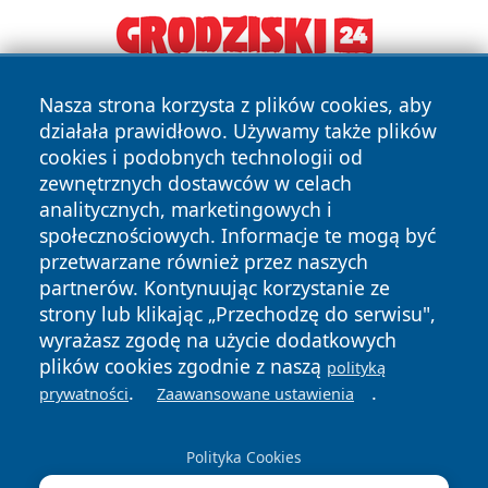
Nasza strona korzysta z plików cookies, aby
działała prawidłowo. Używamy także plików
cookies i podobnych technologii od
zewnętrznych dostawców w celach
analitycznych, marketingowych i
społecznościowych. Informacje te mogą być
Copyright © 2026 cieszynonline.pl Wszystkie prawa
zastrzeżone.
przetwarzane również przez naszych
partnerów. Kontynuując korzystanie ze
strony lub klikając „Przechodzę do serwisu",
Polityka
Polityka
wyrażasz zgodę na użycie dodatkowych
News
Autorzy
Prywatności
Cookies
plików cookies zgodnie z naszą
polityką
.
.
prywatności
Zaawansowane ustawienia
Polityka Cookies