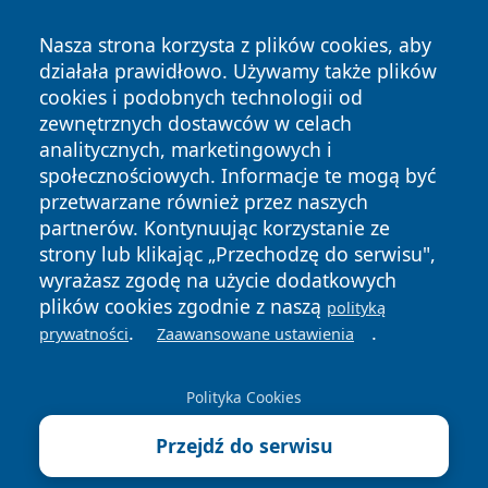
Nasza strona korzysta z plików cookies, aby
działała prawidłowo. Używamy także plików
cookies i podobnych technologii od
zewnętrznych dostawców w celach
analitycznych, marketingowych i
Copyright © 2026 cieszynonline.pl Wszystkie prawa
społecznościowych. Informacje te mogą być
zastrzeżone.
przetwarzane również przez naszych
partnerów. Kontynuując korzystanie ze
strony lub klikając „Przechodzę do serwisu",
Polityka
Polityka
wyrażasz zgodę na użycie dodatkowych
News
Autorzy
Prywatności
Cookies
plików cookies zgodnie z naszą
polityką
.
.
prywatności
Zaawansowane ustawienia
Polityka Cookies
Przejdź do serwisu