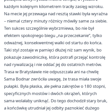
każdym kolejnym kilometrem traciły zasięg wzroku.
Na mecie jej przewaga nad resztą stawki była wyraźna
– niemal cztery minuty różnicy mówiły same za siebie.
Ten sukces szczególnie wybrzmiewa, bo nie był
efektem spokojnego biegu „na przeczekanie”, tylko
odważnej, konsekwentnej walki od startu do końca.
Taki styl zostaje w pamięci dłużej niż sam wynik, bo
pokazuje zawodniczkę, która potrafi przejąć kontrolę
nad rywalizacją i nie oddać jej do ostatnich metrów.
Trasa w Bratysławie nie odpuszczała ani na chwilę
Sama Bodnar zwróciła uwagę, że trasa miała swoje
pułapki. Była płaska, ale pełna zakrętów o 180 stopni,
specyficznych mostów i dwóch okrążeń, których
sama wolałaby uniknąć. Do tego dochodził stary bruk,
a końcówkę utrudniał jej odbity paznokieć dużego