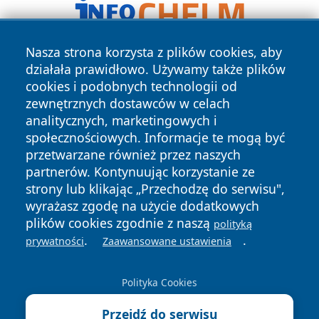
Nasza strona korzysta z plików cookies, aby
działała prawidłowo. Używamy także plików
cookies i podobnych technologii od
zewnętrznych dostawców w celach
analitycznych, marketingowych i
społecznościowych. Informacje te mogą być
Copyright © 2026 cieszynonline.pl Wszystkie prawa
przetwarzane również przez naszych
zastrzeżone.
partnerów. Kontynuując korzystanie ze
strony lub klikając „Przechodzę do serwisu",
wyrażasz zgodę na użycie dodatkowych
Polityka
Polityka
News
Autorzy
plików cookies zgodnie z naszą
Prywatności
Cookies
polityką
.
.
prywatności
Zaawansowane ustawienia
Polityka Cookies
Przejdź do serwisu