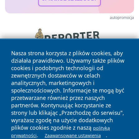
autopromocja
Nasza strona korzysta z plików cookies, aby
działała prawidłowo. Używamy także plików
cookies i podobnych technologii od
zewnętrznych dostawców w celach
analitycznych, marketingowych i
społecznościowych. Informacje te mogą być
przetwarzane również przez naszych
Copyright © 2026 cieszynonline.pl Wszystkie prawa
partnerów. Kontynuując korzystanie ze
zastrzeżone.
strony lub klikając „Przechodzę do serwisu",
wyrażasz zgodę na użycie dodatkowych
plików cookies zgodnie z naszą
polityką
Polityka
Polityka
.
.
News
Autorzy
prywatności
Zaawansowane ustawienia
Prywatności
Cookies