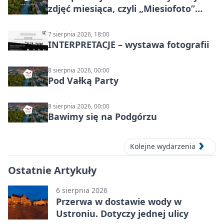
zdjęć miesiąca, czyli „Miesiofoto”
Cieszyńskiego Towarzystwa
Fotograficznego
7 sierpnia 2026, 18:00
INTERPRETACJE – wystawa fotografii
8 sierpnia 2026, 00:00
Pod Vałką Party
8 sierpnia 2026, 00:00
Bawimy się na Podgórzu
Kolejne wydarzenia
Ostatnie Artykuły
6 sierpnia 2026
Przerwa w dostawie wody w
Ustroniu. Dotyczy jednej ulicy