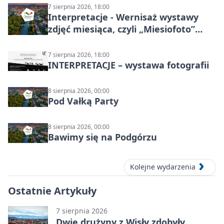
7 sierpnia 2026, 18:00
Interpretacje - Wernisaż wystawy
zdjęć miesiąca, czyli „Miesiofoto”
Cieszyńskiego Towarzystwa
Fotograficznego
7 sierpnia 2026, 18:00
INTERPRETACJE – wystawa fotografii
8 sierpnia 2026, 00:00
Pod Vałką Party
8 sierpnia 2026, 00:00
Bawimy się na Podgórzu
Kolejne wydarzenia
Ostatnie Artykuły
7 sierpnia 2026
Dwie drużyny z Wisły zdobyły