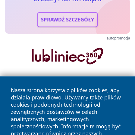
SPRAWDŹ SZCZEGÓŁY
autopromocja
Nasza strona korzysta z plików cookies, aby
działała prawidłowo. Używamy także plików
cookies i podobnych technologii od
zewnętrznych dostawców w celach
Copyright © 2026 cieszynonline.pl Wszystkie prawa
analitycznych, marketingowych i
zastrzeżone.
społecznościowych. Informacje te mogą być
przetwarzane również przez naszych