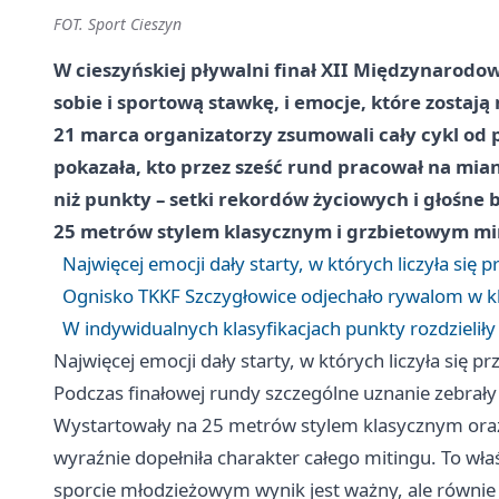
FOT. Sport Cieszyn
W cieszyńskiej pływalni finał XII Międzynarod
sobie i sportową stawkę, i emocje, które zostają 
21 marca organizatorzy zsumowali cały cykl od 
pokazała, kto przez sześć rund pracował na mian
niż punkty – setki rekordów życiowych i głośne 
25 metrów stylem klasycznym i grzbietowym mi
Najwięcej emocji dały starty, w których liczyła si
Ognisko TKKF Szczygłowice odjechało rywalom w kl
W indywidualnych klasyfikacjach punkty rozdzieliły
Najwięcej emocji dały starty, w których liczyła się
Podczas finałowej rundy szczególne uznanie zebrały
Wystartowały na 25 metrów stylem klasycznym ora
wyraźnie dopełniła charakter całego mitingu. To wł
sporcie młodzieżowym wynik jest ważny, ale równie