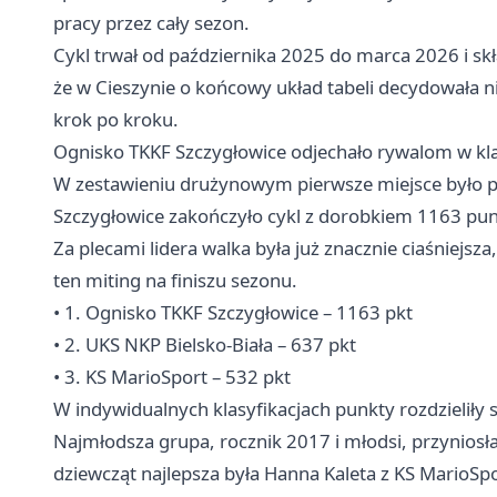
pracy przez cały sezon.
Cykl trwał od października 2025 do marca 2026 i skł
że w Cieszynie o końcowy układ tabeli decydowała 
krok po kroku.
Ognisko TKKF Szczygłowice odjechało rywalom w kla
W zestawieniu drużynowym pierwsze miejsce było p
Szczygłowice zakończyło cykl z dorobkiem 1163 pun
Za plecami lidera walka była już znacznie ciaśniejs
ten miting na finiszu sezonu.
• 1. Ognisko TKKF Szczygłowice – 1163 pkt
• 2. UKS NKP
Bielsko-Biała
– 637 pkt
• 3. KS MarioSport – 532 pkt
W indywidualnych klasyfikacjach punkty rozdzieliły 
Najmłodsza grupa, rocznik 2017 i młodsi, przynios
dziewcząt najlepsza była Hanna Kaleta z KS MarioSp