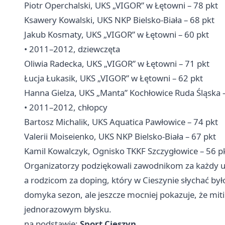
Piotr Operchalski, UKS „VIGOR” w Łętowni – 78 pkt
Ksawery Kowalski, UKS NKP Bielsko-Biała – 68 pkt
Jakub Kosmaty, UKS „VIGOR” w Łętowni – 60 pkt
• 2011–2012, dziewczęta
Oliwia Radecka, UKS „VIGOR” w Łętowni – 71 pkt
Łucja Łukasik, UKS „VIGOR” w Łętowni – 62 pkt
Hanna Gielza, UKS „Manta” Kochłowice Ruda Śląska –
• 2011–2012, chłopcy
Bartosz Michalik, UKS Aquatica Pawłowice – 74 pkt
Valerii Moiseienko, UKS NKP Bielsko-Biała – 67 pkt
Kamil Kowalczyk, Ognisko TKKF Szczygłowice – 56 p
Organizatorzy podziękowali zawodnikom za każdy 
a rodzicom za doping, który w Cieszynie słychać był
domyka sezon, ale jeszcze mocniej pokazuje, że mit
jednorazowym błysku.
na podstawie:
Sport Cieszyn
.