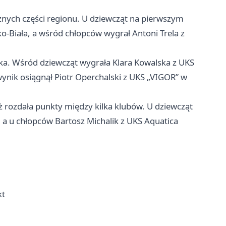
nych części regionu. U dziewcząt na pierwszym
ko-Biała, a wśród chłopców wygrał Antoni Trela z
ka. Wśród dziewcząt wygrała Klara Kowalska z UKS
wynik osiągnął Piotr Operchalski z UKS „VIGOR” w
 rozdała punkty między kilka klubów. U dziewcząt
 a u chłopców Bartosz Michalik z UKS Aquatica
kt