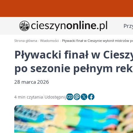
Prz
Strona główna
Wiadomości
Pływacki finał w Cieszynie wyłonił mistrzów
Pływacki finał w Ciesz
po sezonie pełnym re
28 marca 2026
4 min czytania
Udostępnij