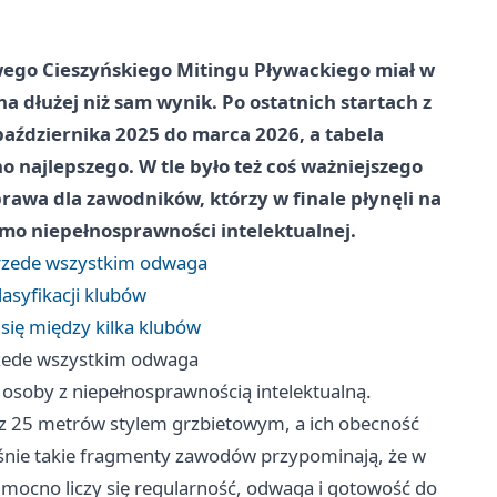
owego Cieszyńskiego Mitingu Pływackiego miał w
na dłużej niż sam wynik. Po ostatnich startach z
października 2025 do marca 2026, a tabela
o najlepszego. W tle było też coś ważniejszego
brawa dla zawodników, którzy w finale płynęli na
mo niepełnosprawności intelektualnej.
ę przede wszystkim odwaga
asyfikacji klubów
 się między kilka klubów
 przede wszystkim odwaga
 osoby z niepełnosprawnością intelektualną.
z 25 metrów stylem grzbietowym, a ich obecność
aśnie takie fragmenty zawodów przypominają, że w
 mocno liczy się regularność, odwaga i gotowość do