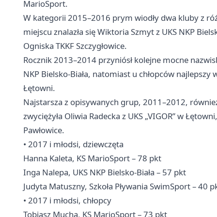
MarioSport.
W kategorii 2015–2016 prym wiodły dwa kluby z róż
miejscu znalazła się Wiktoria Szmyt z UKS NKP Biels
Ogniska TKKF Szczygłowice.
Rocznik 2013–2014 przyniósł kolejne mocne nazwis
NKP Bielsko-Biała, natomiast u chłopców najlepszy 
Łętowni.
Najstarsza z opisywanych grup, 2011–2012, również
zwyciężyła Oliwia Radecka z UKS „VIGOR” w Łętowni,
Pawłowice.
• 2017 i młodsi, dziewczęta
Hanna Kaleta, KS MarioSport – 78 pkt
Inga Nalepa, UKS NKP Bielsko-Biała – 57 pkt
Judyta Matuszny, Szkoła Pływania SwimSport – 40 p
• 2017 i młodsi, chłopcy
Tobiasz Mucha, KS MarioSport – 73 pkt