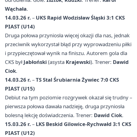
Wąchała
.
14.03.26 r.
–
UKS Rapid Wodzisław Śląski 3:1 CKS
PIAST (U14)
Druga połowa przyniosła więcej okazji dla nas, jednak
przeciwnik wykorzystał błąd przy wyprowadzeniu piłki
i przypieczętował wynik na finiszu. Autorem gola dla
CKS był
Jabłoński
(asysta
Krajewski
). Trener:
Dawid
Ciok
.
14.03.26 r.
–
TS Stal Śrubiarnia Żywiec 7:0 CKS
PIAST (U15)
Debiut na tym poziomie rozgrywek okazał się trudny –
pierwsza połowa dawała nadzieję, druga przyniosła
bolesną lekcję doświadczenia. Trener:
Dawid Ciok
.
15.03.26 r.
–
LKS Beskid Gilowice-Rychwałd 3:1 CKS
PIAST (U12)