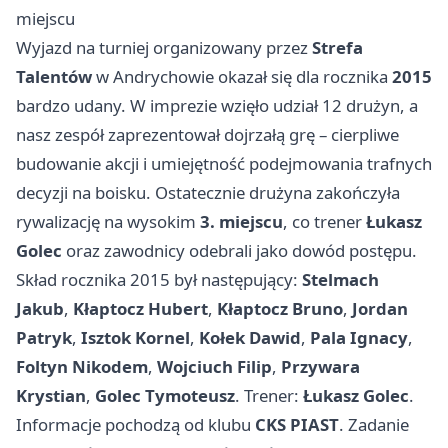
miejscu
Wyjazd na turniej organizowany przez
Strefa
Talentów
w Andrychowie okazał się dla rocznika
2015
bardzo udany. W imprezie wzięło udział 12 drużyn, a
nasz zespół zaprezentował dojrzałą grę – cierpliwe
budowanie akcji i umiejętność podejmowania trafnych
decyzji na boisku. Ostatecznie drużyna zakończyła
rywalizację na wysokim
3. miejscu
, co trener
Łukasz
Golec
oraz zawodnicy odebrali jako dowód postępu.
Skład rocznika 2015 był następujący:
Stelmach
Jakub
,
Kłaptocz Hubert
,
Kłaptocz Bruno
,
Jordan
Patryk
,
Isztok Kornel
,
Kołek Dawid
,
Pala Ignacy
,
Foltyn Nikodem
,
Wojciuch Filip
,
Przywara
Krystian
,
Golec Tymoteusz
. Trener:
Łukasz Golec
.
Informacje pochodzą od klubu
CKS PIAST
. Zadanie