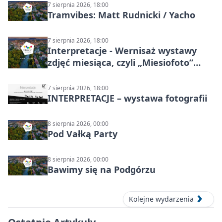
7 sierpnia 2026, 18:00
Tramvibes: Matt Rudnicki / Yacho
7 sierpnia 2026, 18:00
Interpretacje - Wernisaż wystawy
zdjęć miesiąca, czyli „Miesiofoto”
Cieszyńskiego Towarzystwa
Fotograficznego
7 sierpnia 2026, 18:00
INTERPRETACJE – wystawa fotografii
8 sierpnia 2026, 00:00
Pod Vałką Party
8 sierpnia 2026, 00:00
Bawimy się na Podgórzu
Kolejne wydarzenia