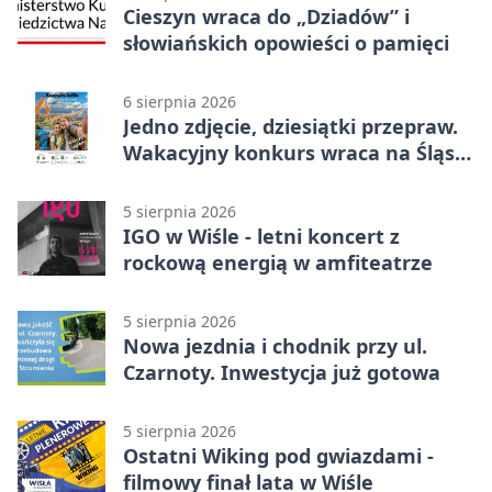
Cieszyn wraca do „Dziadów” i
słowiańskich opowieści o pamięci
6 sierpnia 2026
Jedno zdjęcie, dziesiątki przepraw.
Wakacyjny konkurs wraca na Śląsk
Cieszyński
5 sierpnia 2026
IGO w Wiśle - letni koncert z
rockową energią w amfiteatrze
5 sierpnia 2026
Nowa jezdnia i chodnik przy ul.
Czarnoty. Inwestycja już gotowa
5 sierpnia 2026
Ostatni Wiking pod gwiazdami -
filmowy finał lata w Wiśle