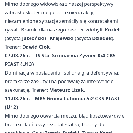
Mimo dobrego widowiska z naszej perspektywy
zabrakło skutecznego domknięcia akcji;
niezamienione sytuacje zemściły się kontratakami
rywali. Bramki dla naszego zespołu zdobyli:
Kozieł
(asysta
Jabłoński
) i
Krajewski
(asysta
Dziadek
).
Trener:
Dawid Ciok
.
07.03.26 r.
–
TS Stal Śrubiarnia Żywiec 0:4 CKS
PIAST (U13)
Dominacja w posiadaniu i solidna gra defensywna;
bramkarze zasłużyli na pochwałę za interwencje i
asekurację. Trener:
Mateusz Lizak
.
11.03.26 r.
–
MKS Gmina Lubomia 5:2 CKS PIAST
(U12)
Mimo dobrego otwarcia meczu, błąd kosztował dwie
bramki i końcowy rezultat stał się trudny do
odrobienia. Gole:
Isztok
,
Rudzki
. Trener:
Karol