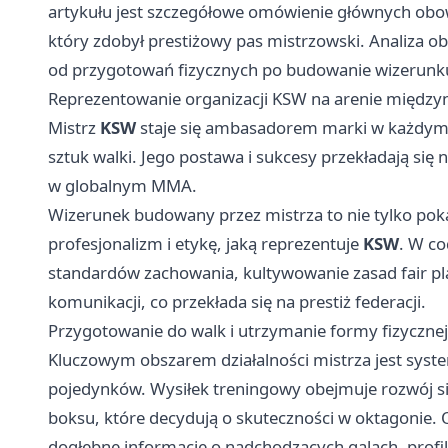
artykułu jest szczegółowe omówienie głównych obo
który zdobył prestiżowy pas mistrzowski. Analiza ob
od przygotowań fizycznych po budowanie wizerunku
Reprezentowanie organizacji KSW na arenie międz
Mistrz
KSW
staje się ambasadorem marki w każdym z
sztuk walki. Jego postawa i sukcesy przekładają się n
w globalnym MMA.
Wizerunek budowany przez mistrza to nie tylko poka
profesjonalizm i etykę, jaką reprezentuje
KSW
. W co
standardów zachowania, kultywowanie zasad fair pla
komunikacji, co przekłada się na prestiż federacji.
Przygotowanie do walk i utrzymanie formy fizycznej
Kluczowym obszarem działalności mistrza jest sys
pojedynków. Wysiłek treningowy obejmuje rozwój sił
boksu, które decydują o skuteczności w oktagonie. 
dogłębne informacje o nadchodzących galach, prof