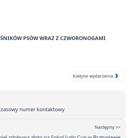
IŁOŚNIKÓW PSÓW WRAZ Z CZWORONOGAMI
Kolejne wydarzenia
tymczasowy numer kontaktowy
Następny >>
el zdobywa złoto na Sokol Judo Cup w Bratysławie