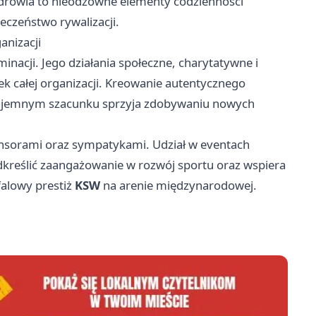
zdrowia to nieodzowne elementy codzienności
eczeństwo rywalizacji.
nizacji
nacji. Jego działania społeczne, charytatywne i
k całej organizacji. Kreowanie autentycznego
zajemnym szacunku sprzyja zdobywaniu nowych
ponsorami oraz sympatykami. Udział w eventach
kreślić zaangażowanie w rozwój sportu oraz wspiera
falowy prestiż
KSW
na arenie międzynarodowej.