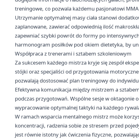
treningowe, co pozwala każdemu pasjonatowi MMA z
Utrzymanie optymalnej masy ciała stanowi dodatk
zaplanowane, zawierać odpowiednią ilość makroskł
zapewniać szybki powrót do formy po intensywnych 
harmonogram posiłków pod okiem dietetyka, by unik
Współpraca z trenerami i sztabem szkoleniowym
Za sukcesem każdego mistrza kryje się zespół ekspe
stójki oraz specjaliści od przygotowania motoryczne
pozwalają dostosować plan treningowy do indywidu
Efektywna komunikacja między mistrzem a sztabem t
podczas przygotowań. Wspólne sesje w oktagonie o
wypracowanie optymalnej taktyki na każdego rywal
W ramach wsparcia mentalnego mistrz może korzysta
koncentracji, radzenia sobie ze stresem przed pojed
jest równie istotny jak ćwiczenia fizyczne, pozwa