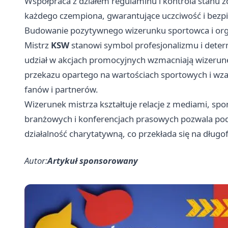
Współpraca z działem regulaminu i kontrola stanu 
każdego czempiona, gwarantujące uczciwość i bezpi
Budowanie pozytywnego wizerunku sportowca i orga
Mistrz
KSW
stanowi symbol profesjonalizmu i determi
udział w akcjach promocyjnych wzmacniają wizerune
przekazu opartego na wartościach sportowych i w
fanów i partnerów.
Wizerunek mistrza kształtuje relacje z mediami, s
branżowych i konferencjach prasowych pozwala pod
działalność charytatywną, co przekłada się na długo
Autor:
Artykuł sponsorowany