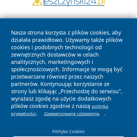
Nasza strona korzysta z plików cookies, aby
działała prawidłowo. Używamy także plików
cookies i podobnych technologii od
zewnętrznych dostawców w celach
Copyright © 2026 cieszynonline.pl Wszystkie prawa
analitycznych, marketingowych i
zastrzeżone.
społecznościowych. Informacje te mogą być
przetwarzane również przez naszych
partnerów. Kontynuując korzystanie ze
Polityka
Polityka
News
Autorzy
strony lub klikając „Przechodzę do serwisu",
Prywatności
Cookies
wyrażasz zgodę na użycie dodatkowych
plików cookies zgodnie z naszą
polityką
.
.
prywatności
Zaawansowane ustawienia
Polityka Cookies