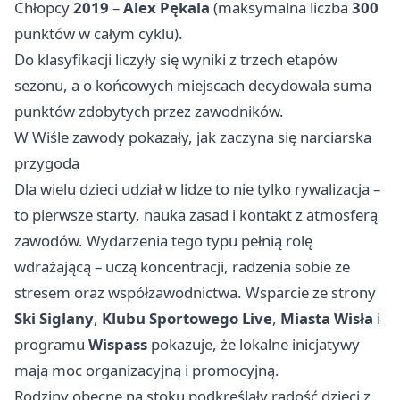
Chłopcy
2019
–
Alex Pękala
(maksymalna liczba
300
punktów w całym cyklu).
Do klasyfikacji liczyły się wyniki z trzech etapów
sezonu, a o końcowych miejscach decydowała suma
punktów zdobytych przez zawodników.
W Wiśle zawody pokazały, jak zaczyna się narciarska
przygoda
Dla wielu dzieci udział w lidze to nie tylko rywalizacja –
to pierwsze starty, nauka zasad i kontakt z atmosferą
zawodów. Wydarzenia tego typu pełnią rolę
wdrażającą – uczą koncentracji, radzenia sobie ze
stresem oraz współzawodnictwa. Wsparcie ze strony
Ski Siglany
,
Klubu Sportowego Live
,
Miasta Wisła
i
programu
Wispass
pokazuje, że lokalne inicjatywy
mają moc organizacyjną i promocyjną.
Rodziny obecne na stoku podkreślały radość dzieci z