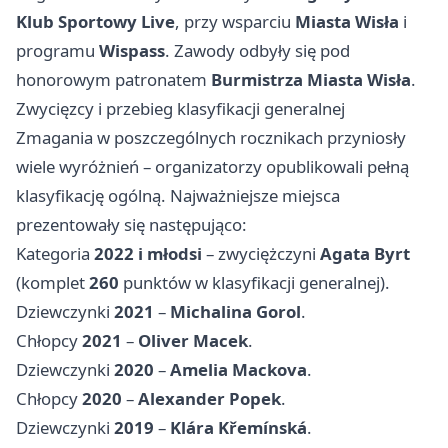
Klub Sportowy Live
, przy wsparciu
Miasta Wisła
i
programu
Wispass
. Zawody odbyły się pod
honorowym patronatem
Burmistrza Miasta Wisła
.
Zwycięzcy i przebieg klasyfikacji generalnej
Zmagania w poszczególnych rocznikach przyniosły
wiele wyróżnień – organizatorzy opublikowali pełną
klasyfikację ogólną. Najważniejsze miejsca
prezentowały się następująco:
Kategoria
2022 i młodsi
– zwyciężczyni
Agata Byrt
(komplet
260
punktów w klasyfikacji generalnej).
Dziewczynki
2021
–
Michalina Gorol
.
Chłopcy
2021
–
Oliver Macek
.
Dziewczynki
2020
–
Amelia Mackova
.
Chłopcy
2020
–
Alexander Popek
.
Dziewczynki
2019
–
Klára Křemínská
.