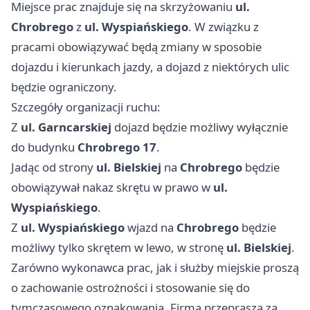
Miejsce prac znajduje się na skrzyżowaniu
ul.
Chrobrego
z
ul. Wyspiańskiego
. W związku z
pracami obowiązywać będą zmiany w sposobie
dojazdu i kierunkach jazdy, a dojazd z niektórych ulic
będzie ograniczony.
Szczegóły organizacji ruchu:
Z
ul. Garncarskiej
dojazd będzie możliwy wyłącznie
do budynku
Chrobrego 17
.
Jadąc od strony
ul. Bielskiej
na
Chrobrego
będzie
obowiązywał nakaz skrętu w prawo w
ul.
Wyspiańskiego
.
Z
ul. Wyspiańskiego
wjazd na
Chrobrego
będzie
możliwy tylko skrętem w lewo, w stronę
ul. Bielskiej
.
Zarówno wykonawca prac, jak i służby miejskie proszą
o zachowanie ostrożności i stosowanie się do
tymczasowego oznakowania. Firma przeprasza za