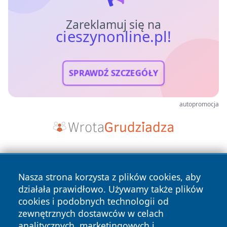
Zareklamuj się na
cieszynonline.pl!
SPRAWDŹ SZCZEGÓŁY
autopromocja
Nasza strona korzysta z plików cookies, aby
działała prawidłowo. Używamy także plików
cookies i podobnych technologii od
zewnętrznych dostawców w celach
Copyright © 2026 cieszynonline.pl Wszystkie prawa
analitycznych, marketingowych i
zastrzeżone.