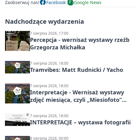
Zaobserwuj nas!
Facebook
Google News
Nadchodzące wydarzenia
7 sierpnia 2026, 17:00
Percepcja - wernisaż wystawy rzeźb
Grzegorza Michałka
7 sierpnia 2026, 18:00
Tramvibes: Matt Rudnicki / Yacho
7 sierpnia 2026, 18:00
Interpretacje - Wernisaż wystawy
zdjęć miesiąca, czyli „Miesiofoto”
Cieszyńskiego Towarzystwa
Fotograficznego
7 sierpnia 2026, 18:00
INTERPRETACJE – wystawa fotografii
8 sierpnia 2026, 00:00