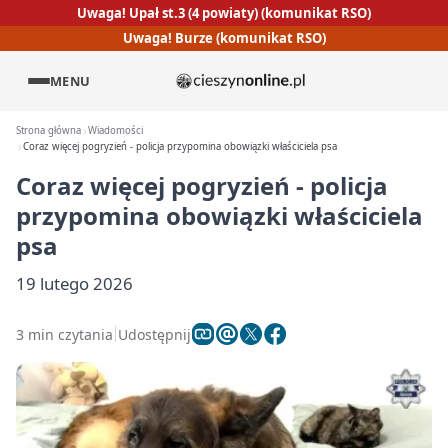
Uwaga! Upał st.3 (4 powiaty) (komunikat RSO)
Uwaga! Burze (komunikat RSO)
MENU
Strona główna
Wiadomości
Coraz więcej pogryzień - policja przypomina obowiązki właściciela psa
Coraz więcej pogryzień - policja
przypomina obowiązki właściciela
psa
19 lutego 2026
3 min czytania
Udostępnij