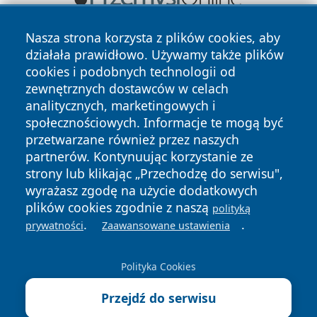
Nasza strona korzysta z plików cookies, aby
działała prawidłowo. Używamy także plików
cookies i podobnych technologii od
zewnętrznych dostawców w celach
analitycznych, marketingowych i
społecznościowych. Informacje te mogą być
Copyright © 2026 cieszynonline.pl Wszystkie prawa
zastrzeżone.
przetwarzane również przez naszych
partnerów. Kontynuując korzystanie ze
strony lub klikając „Przechodzę do serwisu",
Polityka
Polityka
wyrażasz zgodę na użycie dodatkowych
News
Autorzy
Prywatności
Cookies
plików cookies zgodnie z naszą
polityką
.
.
prywatności
Zaawansowane ustawienia
Polityka Cookies
Przejdź do serwisu