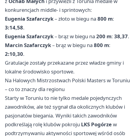
z
Ochab Małych
i przywieźli z
Torunia
medale w
konkurencjach middle- i sprintowych:
Eugenia Szafarczyk
– złoto w biegu na
800 m
:
3:14,58
.
Eugenia Szafarczyk
– brąz w biegu na
200 m
:
38,37
.
Marcin Szafarczyk
– brąz w biegu na
800 m
:
2:10,30
.
Gratulacje zostały przekazane przez władze gminy i
lokalne środowisko sportowe.
Na Halowych Mistrzostwach Polski Masters w Toruniu
– co to znaczy dla regionu
Starty w Toruniu to nie tylko medale pojedynczych
zawodników, ale też sygnał dla okolicznych klubów i
pasjonatów biegania. Wyniki takich zawodników
podkreślają rolę klubów pokroju
LKS Pogórze
w
podtrzymywaniu aktywności sportowej wśród osób