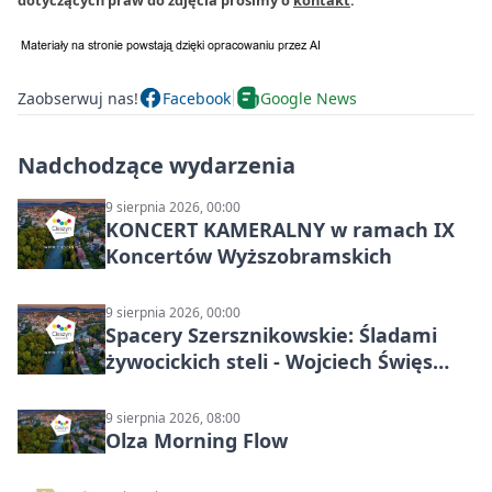
dotyczących praw do zdjęcia prosimy o
kontakt
.
Zaobserwuj nas!
Facebook
Google News
Nadchodzące wydarzenia
9 sierpnia 2026, 00:00
KONCERT KAMERALNY w ramach IX
Koncertów Wyższobramskich
9 sierpnia 2026, 00:00
Spacery Szersznikowskie: Śladami
żywocickich steli - Wojciech Święs
(MŚC)
9 sierpnia 2026, 08:00
Olza Morning Flow