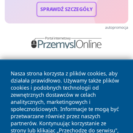
SPRAWDŹ SZCZEGÓŁY
autopromocja
Nasza strona korzysta z plików cookies, aby
działała prawidłowo. Używamy także plików
cookies i podobnych technologii od
zewnętrznych dostawców w celach
Copyright © 2026 cieszynonline.pl Wszystkie prawa
analitycznych, marketingowych i
zastrzeżone.
społecznościowych. Informacje te mogą być
przetwarzane również przez naszych
partnerów. Kontynuując korzystanie ze
Polityka
Polityka
News
Autorzy
strony lub klikając „Przechodzę do serwisu",
Prywatności
Cookies