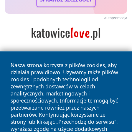
autopromocja
Nasza strona korzysta z plików cookies, aby
działała prawidłowo. Używamy także plików
cookies i podobnych technologii od
zewnętrznych dostawców w celach
Copyright © 2026 cieszynonline.pl Wszystkie prawa
analitycznych, marketingowych i
zastrzeżone.
społecznościowych. Informacje te mogą być
przetwarzane również przez naszych
partnerów. Kontynuując korzystanie ze
Polityka
Polityka
News
Autorzy
strony lub klikając „Przechodzę do serwisu",
Prywatności
Cookies
wyrażasz zgodę na użycie dodatkowych