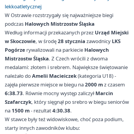
lekkoatletycznej
W Ostrawie rozstrzygały się najważniejsze biegi
podczas
Halowych Mistrzostw Śląska
Według informacji przekazanych przez
Urząd Miejski
w Skoczowie
, w środę
28 stycznia
zawodnicy
LKS
Pogórze
rywalizowali na parkiecie
Halowych
Mistrzostw Śląska
. Z Czech wrócili z dwoma
medalami: złotem i srebrem. Największe świętowanie
należało do
Amelii Macieiczek
(kategoria U18) -
zajęła pierwsze miejsce w biegu na
2000 m
z czasem
6:38.73
. Równie mocny występ zaliczył
Marcin
Szafarczyk
, który sięgnął po srebro w biegu seniorów
na
1500 m
- rezultat
4:30.38
.
W stawce były też widowiskowe, choć poza podium,
starty innych zawodników klubu: