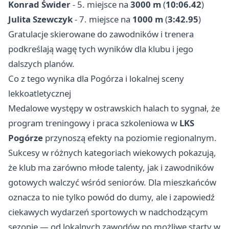
Konrad Świder
- 5. miejsce na
3000 m
(
10:06.42
)
Julita Szewczyk
- 7. miejsce na
1000 m
(
3:42.95
)
Gratulacje skierowane do zawodników i trenera
podkreślają wagę tych wyników dla klubu i jego
dalszych planów.
Co z tego wynika dla Pogórza i lokalnej sceny
lekkoatletycznej
Medalowe występy w ostrawskich halach to sygnał, że
program treningowy i praca szkoleniowa w
LKS
Pogórze
przynoszą efekty na poziomie regionalnym.
Sukcesy w różnych kategoriach wiekowych pokazują,
że klub ma zarówno młode talenty, jak i zawodników
gotowych walczyć wśród seniorów. Dla mieszkańców
oznacza to nie tylko powód do dumy, ale i zapowiedź
ciekawych wydarzeń sportowych w nadchodzącym
sezonie — od lokalnych zawodów po możliwe starty w