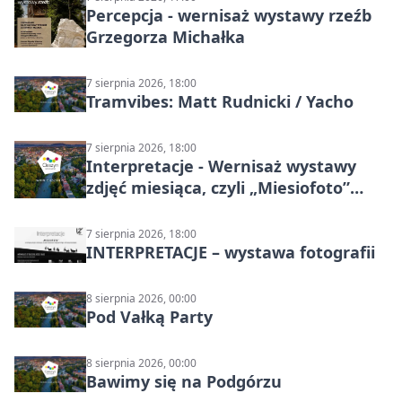
Percepcja - wernisaż wystawy rzeźb
Grzegorza Michałka
7 sierpnia 2026, 18:00
Tramvibes: Matt Rudnicki / Yacho
7 sierpnia 2026, 18:00
Interpretacje - Wernisaż wystawy
zdjęć miesiąca, czyli „Miesiofoto”
Cieszyńskiego Towarzystwa
Fotograficznego
7 sierpnia 2026, 18:00
INTERPRETACJE – wystawa fotografii
8 sierpnia 2026, 00:00
Pod Vałką Party
8 sierpnia 2026, 00:00
Bawimy się na Podgórzu