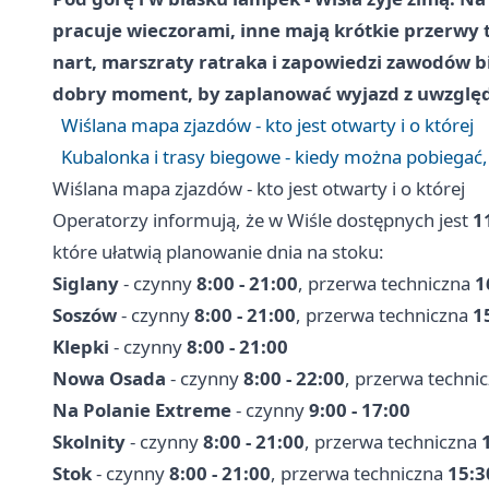
pracuje wieczorami, inne mają krótkie przerwy 
nart, marszraty ratraka i zapowiedzi zawodów 
dobry moment, by zaplanować wyjazd z uwzględ
Wiślana mapa zjazdów - kto jest otwarty i o której
Kubalonka i trasy biegowe - kiedy można pobiegać, a
Wiślana mapa zjazdów - kto jest otwarty i o której
Operatorzy informują, że w Wiśle dostępnych jest
1
które ułatwią planowanie dnia na stoku:
Siglany
- czynny
8:00 - 21:00
, przerwa techniczna
1
Soszów
- czynny
8:00 - 21:00
, przerwa techniczna
1
Klepki
- czynny
8:00 - 21:00
Nowa Osada
- czynny
8:00 - 22:00
, przerwa techni
Na Polanie Extreme
- czynny
9:00 - 17:00
Skolnity
- czynny
8:00 - 21:00
, przerwa techniczna
Stok
- czynny
8:00 - 21:00
, przerwa techniczna
15:3