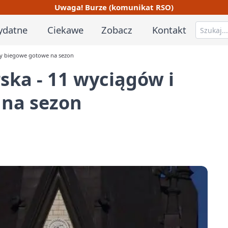
Uwaga! Burze (komunikat RSO)
ydatne
Ciekawe
Zobacz
Kontakt
asy biegowe gotowe na sezon
ska - 11 wyciągów i
 na sezon