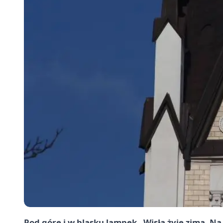
Pod górę i w blasku lampek - Wisła żyje zimą. Na