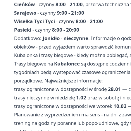
Cieńków
- czynny
8:00 - 21:00
, przerwa techniczna
Sarajewo
- czynny
9:00 - 21:00
Wisełka Tyci Tyci
- czynny
8:00 - 21:00
Pasieki
- czynny
8:00 - 20:00
Dodatkowo:
Jonidło - nieczynne
. Informacje o go
obiektów - przed wyjazdem warto sprawdzić komun
Kubalonka i trasy biegowe - kiedy można pobiegać, a 
Trasy biegowe na
Kubalonce
są dostępne codzienn
tygodniach będą występować czasowe ograniczenia 
porządkowe. Najważniejsze informacje:
trasy ograniczone w dostępności w środę
28.01
— c
trasy nieczynne w niedzielę
1.02
oraz w sobotę i nie
trasy ograniczone w dostępności we wtorek
10.02
—
Planowanie z wyprzedzeniem ma sens - na dni z zaw
trening na godziny poranne lub popołudniowe, gdy t