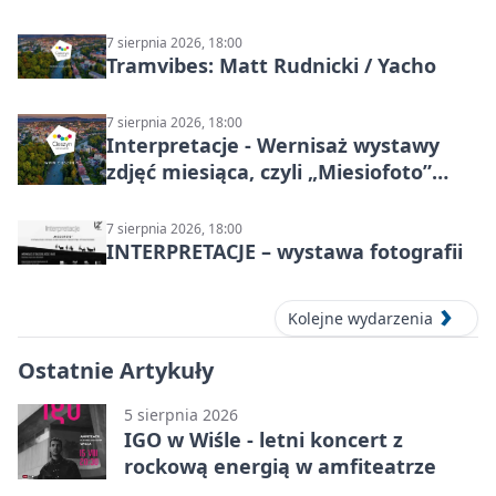
7 sierpnia 2026, 18:00
Tramvibes: Matt Rudnicki / Yacho
7 sierpnia 2026, 18:00
Interpretacje - Wernisaż wystawy
zdjęć miesiąca, czyli „Miesiofoto”
Cieszyńskiego Towarzystwa
Fotograficznego
7 sierpnia 2026, 18:00
INTERPRETACJE – wystawa fotografii
Kolejne wydarzenia
Ostatnie Artykuły
5 sierpnia 2026
IGO w Wiśle - letni koncert z
rockową energią w amfiteatrze