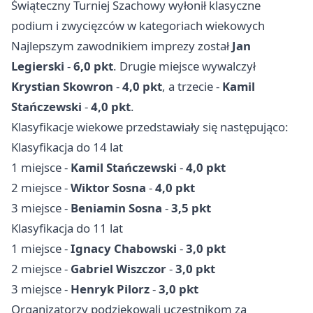
Świąteczny Turniej Szachowy wyłonił klasyczne
podium i zwycięzców w kategoriach wiekowych
Najlepszym zawodnikiem imprezy został
Jan
Legierski
-
6,0 pkt
. Drugie miejsce wywalczył
Krystian Skowron
-
4,0 pkt
, a trzecie -
Kamil
Stańczewski
-
4,0 pkt
.
Klasyfikacje wiekowe przedstawiały się następująco:
Klasyfikacja do 14 lat
1 miejsce -
Kamil Stańczewski
-
4,0 pkt
2 miejsce -
Wiktor Sosna
-
4,0 pkt
3 miejsce -
Beniamin Sosna
-
3,5 pkt
Klasyfikacja do 11 lat
1 miejsce -
Ignacy Chabowski
-
3,0 pkt
2 miejsce -
Gabriel Wiszczor
-
3,0 pkt
3 miejsce -
Henryk Pilorz
-
3,0 pkt
Organizatorzy podziękowali uczestnikom za