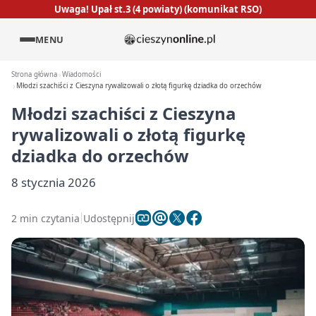
Uwaga! Upał st.3 (4 powiaty) (komunikat RSO)
MENU
Strona główna
Wiadomości
Młodzi szachiści z Cieszyna rywalizowali o złotą figurkę dziadka do orzechów
Młodzi szachiści z Cieszyna
rywalizowali o złotą figurkę
dziadka do orzechów
8 stycznia 2026
2 min czytania
Udostępnij