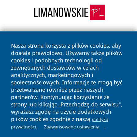
Nasza strona korzysta z plików cookies, aby
działała prawidłowo. Używamy także plików
cookies i podobnych technologii od
zewnętrznych dostawców w celach
Copyright © 2026 cieszynonline.pl Wszystkie prawa
analitycznych, marketingowych i
zastrzeżone.
społecznościowych. Informacje te mogą być
przetwarzane również przez naszych
partnerów. Kontynuując korzystanie ze
Polityka
Polityka
News
Autorzy
strony lub klikając „Przechodzę do serwisu",
Prywatności
Cookies
wyrażasz zgodę na użycie dodatkowych
plików cookies zgodnie z naszą
polityką
.
.
prywatności
Zaawansowane ustawienia