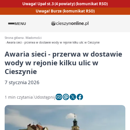
Uwaga! Upał st.3 (4 powiaty) (komunikat RSO)
Uwaga! Burze (komunikat RSO)
MENU
Strona główna
Wiadomości
Awaria sieci - przerwa w dostawie wody w rejonie kilku ulic w Cieszynie
Awaria sieci - przerwa w dostawie
wody w rejonie kilku ulic w
Cieszynie
7 stycznia 2026
1 min czytania
Udostępnij