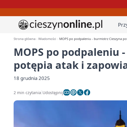
Prz
Strona główna
Wiadomości
MOPS po podpaleniu - burmistrz Cieszyna pot
MOPS po podpaleniu -
potępia atak i zapowi
18 grudnia 2025
2 min czytania
Udostępnij