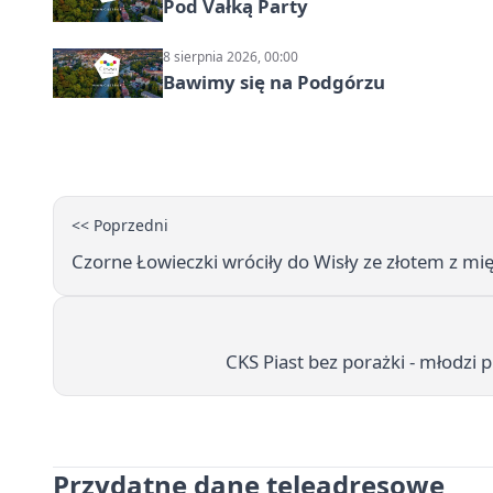
Pod Vałką Party
8 sierpnia 2026, 00:00
Bawimy się na Podgórzu
<< Poprzedni
Czorne Łowieczki wróciły do Wisły ze złotem z 
CKS Piast bez porażki - młodzi 
Przydatne dane teleadresowe