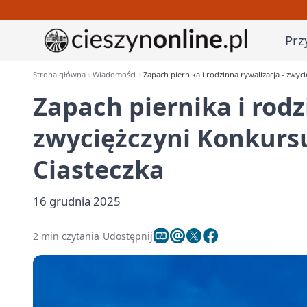
Prz
Strona główna
Wiadomości
Zapach piernika i rodzinna rywalizacja - zwyc
Zapach piernika i rodz
zwyciężczyni Konkursu
Ciasteczka
16 grudnia 2025
2 min czytania
Udostępnij