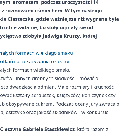
znymi aromatami podczas uroczystości 14
się z rozmowami i śmiechem. W tym nastroju
ie Ciasteczka, gdzie ważniejsza niż wygrana była
trudne zadanie, bo stoły uginały się od
ycięstwo zdobyła
Jadwiga Kruszy
, której
 małych formach wielkiego smaku
potkań i przekazywania receptur
małych formach wielkiego smaku
eszków i innych drobnych słodkości - mówić o
 sto dwadzieścia odmian. Małe rozmiary i kruchość
wać kształty serduszek, księżyców, koniczynek czy
ub obsypywane cukrem. Podczas oceny jury zwracało
, estetykę oraz jakość składników - w konkursie
Cieszyna Gabriela Staszkiewicz
, która razem z