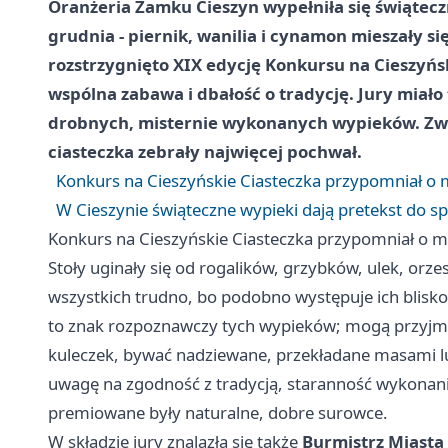
Oranżeria Zamku Cieszyn wypełniła się świątec
grudnia - piernik, wanilia i cynamon mieszały 
rozstrzygnięto XIX edycję Konkursu na Cieszyńsk
wspólna zabawa i dbałość o tradycję. Jury miało 
drobnych, misternie wykonanych wypieków. Zw
ciasteczka zebrały najwięcej pochwał.
Konkurs na Cieszyńskie Ciasteczka przypomniał o
W Cieszynie świąteczne wypieki dają pretekst do s
Konkurs na Cieszyńskie Ciasteczka przypomniał o 
Stoły uginały się od rogalików, grzybków, ulek, orz
wszystkich trudno, bo podobno występuje ich blisko
to znak rozpoznawczy tych wypieków; mogą przyjmo
kuleczek, bywać nadziewane, przekładane masami l
uwagę na zgodność z tradycją, staranność wykonania
premiowane były naturalne, dobre surowce.
W składzie jury znalazła się także
Burmistrz Miasta 