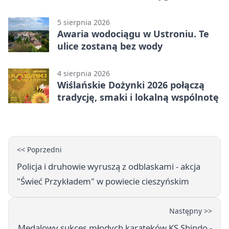
reprezentanci Górek Wielkich
5 sierpnia 2026
Awaria wodociągu w Ustroniu. Te
ulice zostaną bez wody
4 sierpnia 2026
Wiślańskie Dożynki 2026 połączą
tradycję, smaki i lokalną wspólnotę
<< Poprzedni
Policja i druhowie wyruszą z odblaskami - akcja
"Świeć Przykładem" w powiecie cieszyńskim
Następny >>
Medalowy sukces młodych karateków KS Shindo -