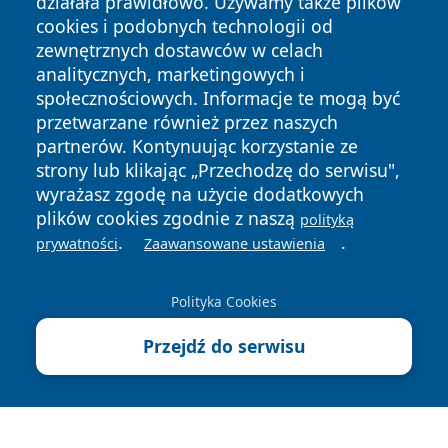
działała prawidłowo. Używamy także plików
cookies i podobnych technologii od
zewnętrznych dostawców w celach
analitycznych, marketingowych i
społecznościowych. Informacje te mogą być
przetwarzane również przez naszych
Copyright © 2026 cieszynonline.pl Wszystkie prawa
partnerów. Kontynuując korzystanie ze
zastrzeżone.
strony lub klikając „Przechodzę do serwisu",
wyrażasz zgodę na użycie dodatkowych
plików cookies zgodnie z naszą
polityką
Polityka
Polityka
.
.
News
Autorzy
prywatności
Zaawansowane ustawienia
Prywatności
Cookies
Polityka Cookies
Przejdź do serwisu