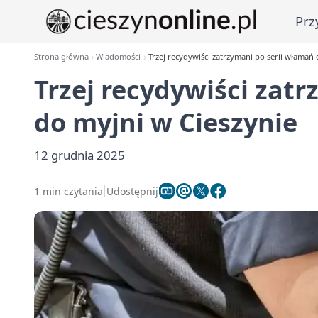
Prz
Strona główna
Wiadomości
Trzej recydywiści zatrzymani po serii włamań 
Trzej recydywiści zat
do myjni w Cieszynie
12 grudnia 2025
1 min czytania
Udostępnij