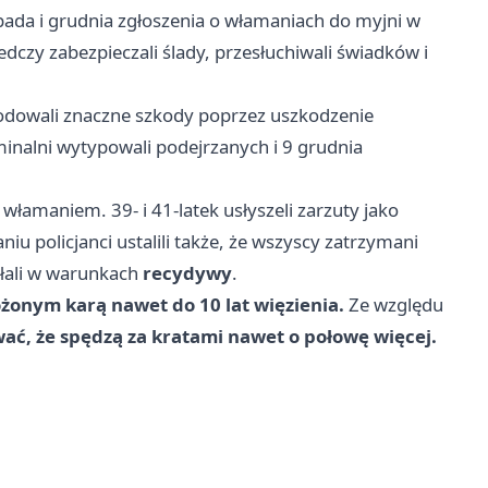
opada i grudnia zgłoszenia o włamaniach do myjni w
dczy zabezpieczali ślady, przesłuchiwali świadków i
owodowali znaczne szkody poprzez uszkodzenie
minalni wytypowali podejrzanych i 9 grudnia
włamaniem. 39- i 41-latek usłyszeli zarzuty jako
u policjanci ustalili także, że wszyscy zatrzymani
ałali w warunkach
recydywy
.
żonym karą nawet do 10 lat więzienia.
Ze względu
ć, że spędzą za kratami nawet o połowę więcej.