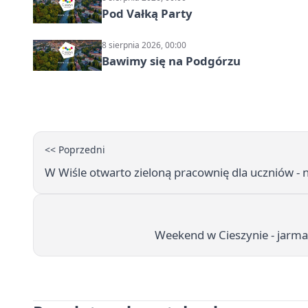
Pod Vałką Party
8 sierpnia 2026, 00:00
Bawimy się na Podgórzu
<< Poprzedni
W Wiśle otwarto zieloną pracownię dla uczniów - 
Weekend w Cieszynie - jarma