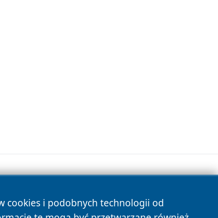
ów cookies i podobnych technologii od
s
ormacje te mogą być przetwarzane również