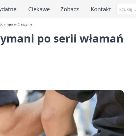
ydatne
Ciekawe
Zobacz
Kontakt
do myjni w Cieszynie
rzymani po serii włamań