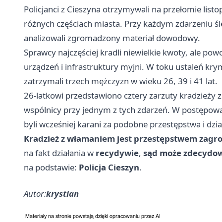
Policjanci z Cieszyna otrzymywali na przełomie list
różnych częściach miasta. Przy każdym zdarzeniu śle
analizowali zgromadzony materiał dowodowy.
Sprawcy najczęściej kradli niewielkie kwoty, ale p
urządzeń i infrastruktury myjni. W toku ustaleń kry
zatrzymali trzech mężczyzn w wieku 26, 39 i 41 lat.
26-latkowi przedstawiono cztery zarzuty kradzieży z 
wspólnicy przy jednym z tych zdarzeń. W postępowani
byli wcześniej karani za podobne przestępstwa i dzi
Kradzież z włamaniem jest przestępstwem zagro
na fakt działania w
recydywie
,
sąd może zdecydowa
na podstawie:
Policja Cieszyn
.
Autor:
krystian