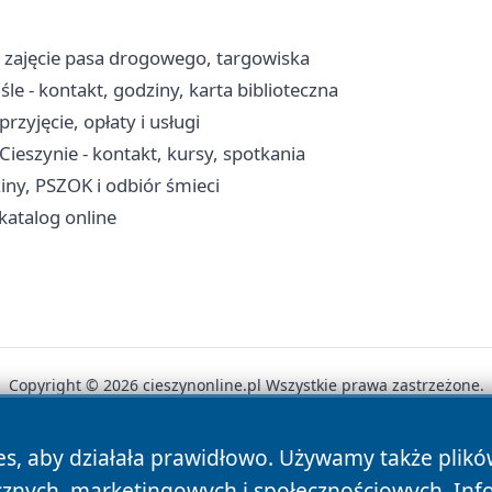
, zajęcie pasa drogowego, targowiska
le - kontakt, godziny, karta biblioteczna
rzyjęcie, opłaty i usługi
ieszynie - kontakt, kursy, spotkania
ny, PSZOK i odbiór śmieci
 katalog online
Copyright © 2026 cieszynonline.pl Wszystkie prawa zastrzeżone.
es, aby działała prawidłowo. Używamy także plik
News
Autorzy
Polityka Prywatności
Polityka Cookie
cznych, marketingowych i społecznościowych. Inf