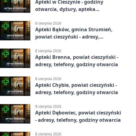
Apteki w Cieszynie - godziny
otwarcia, dyżury, apteka
całodobowa
8 sierpnia 2026
Apteki Bąków, gmina Strumień,
powiat cieszyński - adresy,
telefony, godziny otwarcia
8 sierpnia 2026
Apteki Brenna, powiat cieszyński -
adresy, telefony, godziny otwarcia
8 sierpnia 2026
Apteki Chybie, powiat cieszyński -
adresy, telefony, godziny otwarcia
8 sierpnia 2026
Apteki Dębowiec, powiat cieszyński
- adresy, telefony, godziny otwarcia
8 sierpnia 2026