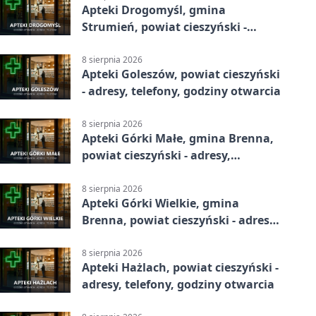
Apteki Drogomyśl, gmina
Strumień, powiat cieszyński -
adresy, telefony, godziny otwarcia
8 sierpnia 2026
Apteki Goleszów, powiat cieszyński
- adresy, telefony, godziny otwarcia
8 sierpnia 2026
Apteki Górki Małe, gmina Brenna,
powiat cieszyński - adresy,
telefony, godziny otwarcia
8 sierpnia 2026
Apteki Górki Wielkie, gmina
Brenna, powiat cieszyński - adresy,
telefony, godziny otwarcia
8 sierpnia 2026
Apteki Hażlach, powiat cieszyński -
adresy, telefony, godziny otwarcia