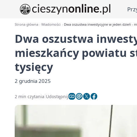
Prz
Strona główna
Wiadomości
Dwa oszustwa inwestycyjne w jeden dzień - mie
Dwa oszustwa inwestyc
mieszkańcy powiatu str
tysięcy
2 grudnia 2025
2 min czytania
Udostępnij