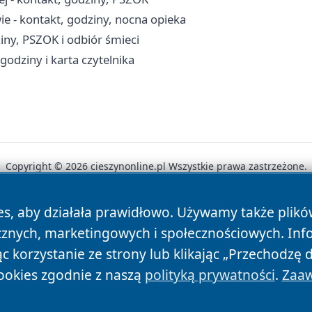
e - kontakt, godziny, nocna opieka
ny, PSZOK i odbiór śmieci
 godziny i karta czytelnika
Copyright © 2026 cieszynonline.pl Wszystkie prawa zastrzeżone.
es, aby działała prawidłowo. Używamy także plik
News
Autorzy
Polityka Prywatności
Polityka Cookie
cznych, marketingowych i społecznościowych. Inf
 korzystanie ze strony lub klikając „Przechodzę 
ookies zgodnie z naszą
polityką prywatności
.
Zaaw