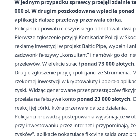
W jednym przypadku sprawcy przejęli zdalnie tel
000 zł. W drugim poszkodowana wpłaciła ponad 
aplikacji; dalsze przelewy przerwała córka.
Policjanci z powiatu cieszyńskiego odnotowali dwa
Pierwsze zgłoszenie przyjął Komisariat Policji w Sko
reklamę inwestycji w projekt Baltic Pipe, wypełnił 
zadzwonił fałszywy „konsultant” i namówił go do ins
przelewów. W efekcie stracił
ponad 73 000 złotych
.
Drugie zgłoszenie przyjęli policjanci ze Strumienia. 
rzekomej inwestycji w kryptowaluty i pobrała aplika
zyski. Widząc generowane przez przestępców fikcyjn
przelała na fałszywe konto
ponad 23 000 złotych
. 
reakcji jej córki, która przerwała dalsze działania.
Policjanci prowadzą postępowania wyjaśniające w o
przy inwestowaniu przez internet i przypominają, ż
zysków”, aplikacje pokazujące fikcyjne salda oraz 