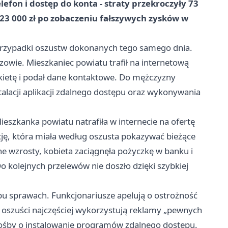
efon i dostęp do konta - straty przekroczyły 73
23 000 zł po zobaczeniu fałszywych zysków w
 przypadki oszustw dokonanych tego samego dnia.
czowie. Mieszkaniec powiatu trafił na internetową
ankietę i podał dane kontaktowe. Do mężczyzny
talacji aplikacji zdalnego dostępu oraz wykonywania
Mieszkanka powiatu natrafiła w internecie na ofertę
cję, która miała według oszusta pokazywać bieżące
e wzrosty, kobieta zaciągnęła pożyczkę w banku i
Do kolejnych przelewów nie doszło dzięki szybkiej
bu sprawach. Funkcjonariusze apelują o ostrożność
e oszuści najczęściej wykorzystują reklamy „pewnych
prośby o instalowanie programów zdalnego dostępu.