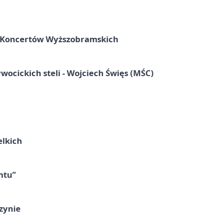
Koncertów Wyższobramskich
wocickich steli - Wojciech Święs (MŚC)
elkich
ntu”
zynie