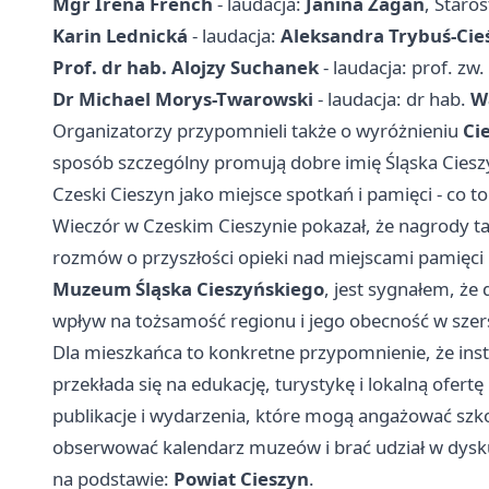
Mgr Irena French
- laudacja:
Janina Żagan
, Staro
Karin Lednická
- laudacja:
Aleksandra Trybuś-Cie
Prof. dr hab. Alojzy Suchanek
- laudacja: prof. zw.
Dr Michael Morys-Twarowski
- laudacja: dr hab.
W
Organizatorzy przypomnieli także o wyróżnieniu
Ci
sposób szczególny promują dobre imię Śląska Cies
Czeski Cieszyn jako miejsce spotkań i pamięci - co 
Wieczór w Czeskim Cieszynie pokazał, że nagrody ta
rozmów o przyszłości opieki nad miejscami pamięci
Muzeum Śląska Cieszyńskiego
, jest sygnałem, że
wpływ na tożsamość regionu i jego obecność w sze
Dla mieszkańca to konkretne przypomnienie, że instyt
przekłada się na edukację, turystykę i lokalną ofert
publikacje i wydarzenia, które mogą angażować szkoły
obserwować kalendarz muzeów i brać udział w dysku
na podstawie:
Powiat Cieszyn
.