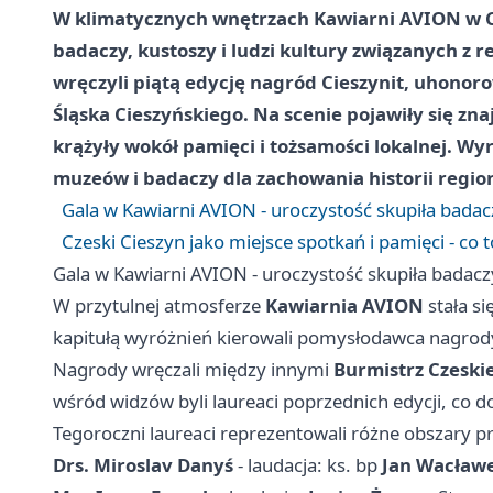
W klimatycznych wnętrzach Kawiarni AVION w Cze
badaczy, kustoszy i ludzi kultury związanych z 
wręczyli piątą edycję nagród
Cieszynit
, uhonoro
Śląska Cieszyńskiego. Na scenie pojawiły się z
krążyły wokół pamięci i tożsamości lokalnej. Wyr
muzeów i badaczy dla zachowania historii regio
Gala w Kawiarni AVION - uroczystość skupiła badacz
Czeski Cieszyn jako miejsce spotkań i pamięci - co
Gala w Kawiarni AVION - uroczystość skupiła badaczy
W przytulnej atmosferze
Kawiarnia AVION
stała si
kapitułą wyróżnień kierowali pomysłodawca nagro
Nagrody wręczali między innymi
Burmistrz Czeski
wśród widzów byli laureaci poprzednich edycji, co 
Tegoroczni laureaci reprezentowali różne obszary 
Drs. Miroslav Danyś
- laudacja: ks. bp
Jan Wacław