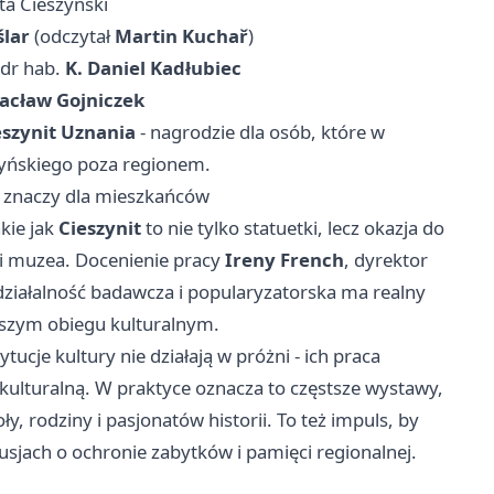
sta Cieszyński
ślar
(odczytał
Martin Kuchař
)
 dr hab.
K. Daniel Kadłubiec
acław Gojniczek
eszynit Uznania
- nagrodzie dla osób, które w
zyńskiego poza regionem.
to znaczy dla mieszkańców
kie jak
Cieszynit
to nie tylko statuetki, lecz okazja do
 i muzea. Docenienie pracy
Ireny French
, dyrektor
 działalność badawcza i popularyzatorska ma realny
rszym obiegu kulturalnym.
ucje kultury nie działają w próżni - ich praca
ę kulturalną. W praktyce oznacza to częstsze wystawy,
, rodziny i pasjonatów historii. To też impuls, by
sjach o ochronie zabytków i pamięci regionalnej.