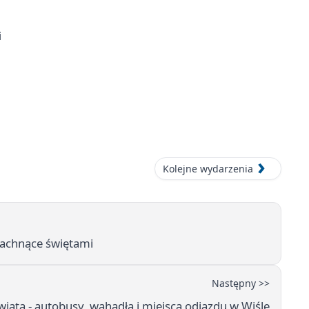
i
Kolejne wydarzenia
 pachnące świętami
Następny >>
wiata - autobusy, wahadła i miejsca odjazdu w Wiśle