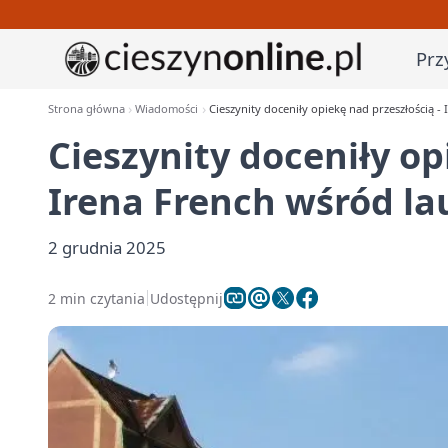
Prz
Strona główna
Wiadomości
Cieszynity doceniły opiekę nad przeszłością 
Cieszynity doceniły op
Irena French wśród l
2 grudnia 2025
2 min czytania
Udostępnij