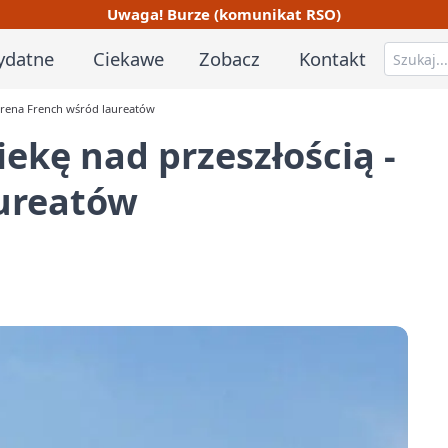
Uwaga! Burze (komunikat RSO)
ydatne
Ciekawe
Zobacz
Kontakt
- Irena French wśród laureatów
iekę nad przeszłością -
aureatów