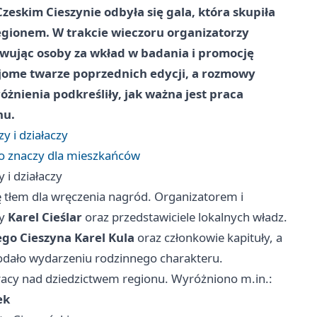
skim Cieszynie odbyła się gala, która skupiła
regionem. W trakcie wieczoru organizatorzy
wując osoby za wkład w badania i promocję
najome twarze poprzednich edycji, a rozmowy
óżnienia podkreśliły, jak ważna jest praca
nu.
y i działaczy
 to znaczy dla mieszkańców
 i działaczy
ę tłem dla wręczenia nagród. Organizatorem i
dy
Karel Cieślar
oraz przedstawiciele lokalnych władz.
ego Cieszyna Karel Kula
oraz członkowie kapituły, a
dodało wydarzeniu rodzinnego charakteru.
pracy nad dziedzictwem regionu. Wyróżniono m.in.:
ek