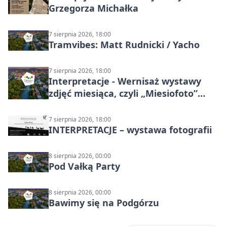
Grzegorza Michałka
7 sierpnia 2026, 18:00
Tramvibes: Matt Rudnicki / Yacho
7 sierpnia 2026, 18:00
Interpretacje - Wernisaż wystawy
zdjęć miesiąca, czyli „Miesiofoto”
Cieszyńskiego Towarzystwa
Fotograficznego
7 sierpnia 2026, 18:00
INTERPRETACJE – wystawa fotografii
8 sierpnia 2026, 00:00
Pod Vałką Party
8 sierpnia 2026, 00:00
Bawimy się na Podgórzu