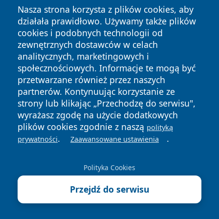
5 sierpnia 2026
Nasza strona korzysta z plików cookies, aby
Ostatni Wiking pod gwiazdami -
działała prawidłowo. Używamy także plików
filmowy finał lata w Wiśle
cookies i podobnych technologii od
zewnętrznych dostawców w celach
5 sierpnia 2026
analitycznych, marketingowych i
Po kolizji w Ustroniu policjanci
społecznościowych. Informacje te mogą być
otrzymali podziękowania od
przetwarzane również przez naszych
uczestnika zdarzenia
partnerów. Kontynuując korzystanie ze
5 sierpnia 2026
strony lub klikając „Przechodzę do serwisu",
PSZOK w Strumieniu będzie
wyrażasz zgodę na użycie dodatkowych
zamknięty. Jest dodatkowy termin
plików cookies zgodnie z naszą
polityką
.
.
prywatności
Zaawansowane ustawienia
5 sierpnia 2026
Dogrywka rozstrzygnęła
Polityka Cookies
mistrzostwa drwali. Wygrali
reprezentanci Górek Wielkich
Przejdź do serwisu
5 sierpnia 2026
Awaria wodociągu w Ustroniu. Te