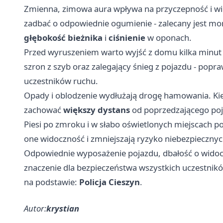
Zmienna, zimowa aura wpływa na przyczepność i wi
zadbać o odpowiednie ogumienie - zalecany jest m
głębokość bieżnika
i
ciśnienie
w oponach.
Przed wyruszeniem warto wyjść z domu kilka minut w
szron z szyb oraz zalegający śnieg z pojazdu - popr
uczestników ruchu.
Opady i oblodzenie wydłużają drogę hamowania. K
zachować
większy dystans
od poprzedzającego poj
Piesi po zmroku i w słabo oświetlonych miejscach 
one widoczność i zmniejszają ryzyko niebezpiecznych
Odpowiednie wyposażenie pojazdu, dbałość o widoc
znaczenie dla bezpieczeństwa wszystkich uczestnik
na podstawie:
Policja Cieszyn
.
Autor:
krystian