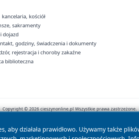
 kancelaria, kościół
 msze, sakramenty
i dojazd
ntakt, godziny, świadczenia i dokumenty
zór, rejestracja i choroby zakaźne
ta biblioteczna
Copyright © 2026 cieszynonline.pl Wszystkie prawa zastrzeżone.
es, aby działała prawidłowo. Używamy także plik
News
Autorzy
Polityka Prywatności
Polityka Cookie
cznych, marketingowych i społecznościowych. Inf