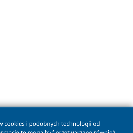
ów cookies i podobnych technologii od
s
ormacje te mogą być przetwarzane również