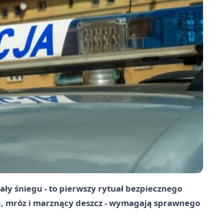
ały śniegu - to pierwszy rytuał bezpiecznego
g, mróz i marznący deszcz - wymagają sprawnego