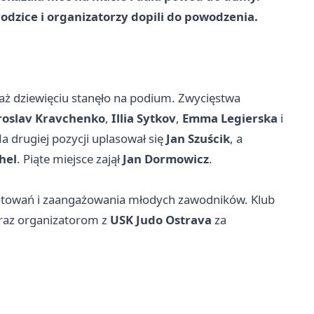
odzice i organizatorzy dopili do powodzenia.
aż dziewięciu stanęło na podium. Zwycięstwa
oslav Kravchenko
,
Illia Sytkov
,
Emma Legierska
i
Na drugiej pozycji uplasował się
Jan Szuścik
, a
hel
. Piąte miejsce zajął
Jan Dormowicz
.
ygotowań i zaangażowania młodych zawodników. Klub
oraz organizatorom z
USK Judo Ostrava
za