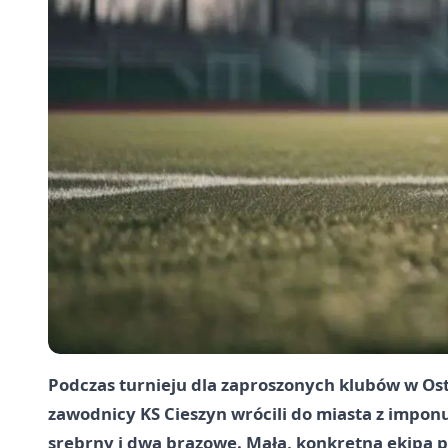
Podczas turnieju dla zaproszonych klubów w Ost
zawodnicy
KS Cieszyn
wrócili do miasta z impon
srebrny i dwa brązowe. Mała, konkretna ekipa 