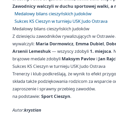
Zawodnicy walczyli w duchu sportowej walki, a r
Medalowy bilans cieszyńskich judoków
Sukces KS Cieszyn w turnieju USK Judo Ostrava
Medalowy bilans cieszyńskich judoków
Z dziesięciu zawodników rywalizujących w Ostrawie 
wywalczyli:
Maria Dormowicz
,
Emma Dubiel
,
Dobr
Arsenii Lemeshuk
— wszyscy zdobyli
1. miejsca
. 
brązowe medale zdobyli
Maksym Pavlov
i
Jan Rajc
Sukces KS Cieszyn w turnieju USK Judo Ostrava
Trenerzy i klub podkreślają, że wynik to efekt prz
składa także podziękowania rodzicom za wsparcie 
zaproszenie i sprawny przebieg zawodów.
na podstawie:
Sport Cieszyn
.
Autor:
krystian