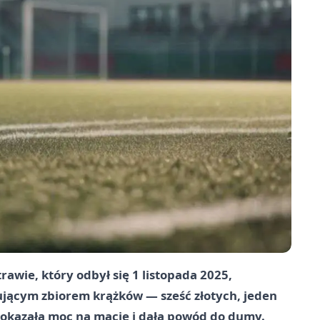
rawie, który odbył się
1 listopada 2025
,
ującym zbiorem krążków — sześć złotych, jeden
pokazała moc na macie i dała powód do dumy.