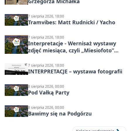
Grzegorza Michałka
7 sierpnia 2026, 18:00
Tramvibes: Matt Rudnicki / Yacho
7 sierpnia 2026, 18:00
Interpretacje - Wernisaż wystawy
zdjęć miesiąca, czyli „Miesiofoto”
Cieszyńskiego Towarzystwa
Fotograficznego
7 sierpnia 2026, 18:00
INTERPRETACJE – wystawa fotografii
8 sierpnia 2026, 00:00
Pod Vałką Party
8 sierpnia 2026, 00:00
Bawimy się na Podgórzu