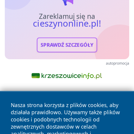
Zareklamuj się na
cieszynonline.pl!
SPRAWDŹ SZCZEGÓŁY
autopromocja
Nasza strona korzysta z plików cookies, aby
działała prawidłowo. Używamy także plików
cookies i podobnych technologii od
zewnętrznych dostawców w celach
Copyright © 2026 cieszynonline.pl Wszystkie prawa
analitycznych, marketingowych i